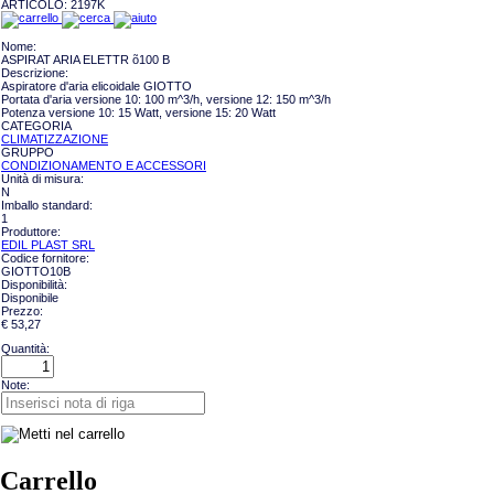
ARTICOLO:
2197K
Nome:
ASPIRAT ARIA ELETTR õ100 B
Descrizione:
Aspiratore d'aria elicoidale GIOTTO
Portata d'aria versione 10: 100 m^3/h, versione 12: 150 m^3/h
Potenza versione 10: 15 Watt, versione 15: 20 Watt
CATEGORIA
CLIMATIZZAZIONE
GRUPPO
CONDIZIONAMENTO E ACCESSORI
Unità di misura:
N
Imballo standard:
1
Produttore:
EDIL PLAST SRL
Codice fornitore:
GIOTTO10B
Disponibilità:
Disponibile
Prezzo:
€ 53,27
Quantità:
Note:
Carrello