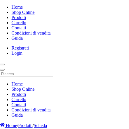
Home
Shop Online
Prodotti
Carrello
Contatti
Condizioni di vendita
Guida
Registrati
Login
Home
Shop Online
Prodotti
Carrello
Contatti
Condizioni di vendita
Guida
Home
/
Prodotti
/
Scheda