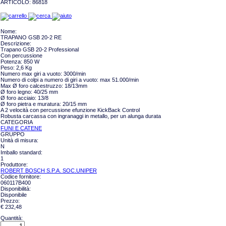
ARTICOLO:
86818
Nome:
TRAPANO GSB 20-2 RE
Descrizione:
Trapano GSB 20-2 Professional
Con percussione
Potenza: 850 W
Peso: 2,6 Kg
Numero max giri a vuoto: 3000/min
Numero di colpi a numero di giri a vuoto: max 51.000/min
Max Ø foro calcestruzzo: 18/13mm
Ø foro legno: 40/25 mm
Ø foro acciaio: 13/8
Ø foro pietra e muratura: 20/15 mm
A 2 velocità con percussione efunzione KickBack Control
Robusta carcassa con ingranaggi in metallo, per un alunga durata
CATEGORIA
FUNI E CATENE
GRUPPO
Unità di misura:
N
Imballo standard:
1
Produttore:
ROBERT BOSCH S.P.A. SOC.UNIPER
Codice fornitore:
060117B400
Disponibilità:
Disponibile
Prezzo:
€ 232,48
Quantità: