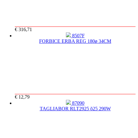
€ 316,71
8507F
FORBICE ERBA REG 180ø 34CM
€ 12,79
87090
TAGLIABOR RLT2925 õ25 290W