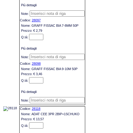
Più dettagli
28097
GRAFF FISSAC BIA 7-8MM 50P
€ 2,79
Più dettagli
28098
GRAFF FISSAC BIA 9-10M 50P
€ 3,46
Più dettagli
28118
ADAT CEE 3PR 2BIP+1SCHUKO
€ 13,57