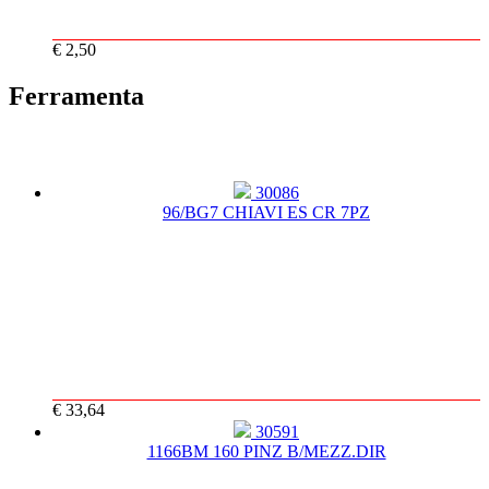
€ 2,50
Ferramenta
30086
96/BG7 CHIAVI ES CR 7PZ
€ 33,64
30591
1166BM 160 PINZ B/MEZZ.DIR