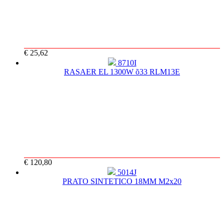
€ 25,62
8710I
RASAER EL 1300W õ33 RLM13E
€ 120,80
5014J
PRATO SINTETICO 18MM M2x20